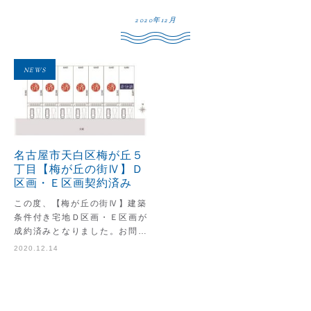
2020年12月
NEWS
名古屋市天白区梅が丘５
丁目【梅が丘の街Ⅳ】Ｄ
区画・Ｅ区画契約済み
この度、【梅が丘の街Ⅳ】建築
条件付き宅地Ｄ区画・Ｅ区画が
成約済みとなりました。お問い
合わせいただいた方々には深く
2020.12.14
御礼申し上げます