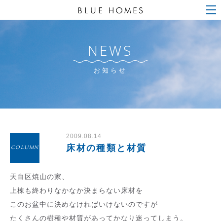
NEWS
お知らせ
2009.08.14
床材の種類と材質
COLUMN
天白区焼山の家、
上棟も終わりなかなか決まらない床材を
このお盆中に決めなければいけないのですが
たくさんの樹種や材質があってかなり迷ってしまう。