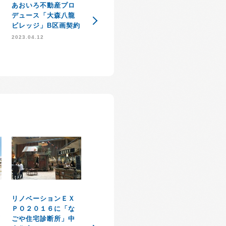
あおいろ不動産プロ
住宅知識普及協会
ＳＤＧｓ達成に
デュース「大森八龍
「住知会」発足のお
約
た取り組み
ビレッジ」B区画契約
知らせ
2021.09.03
2023.04.12
2021.10.21
弊社運営【なご
リノベーションＥＸ
１
宅診断所】加藤
ＰＯ２０１６に「な
感謝祭イベント大盛
丘
が公益社団法人
ごや住宅診断所」中
況で無事に開催終了
県宅地建物取引