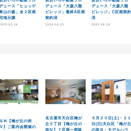
あおいろ不動産プロ
あおいろ不動産プロ
あおいろ不動産プロ
デュース「ヒュッゲ
デュース「大森八龍
デュース「大森八龍
東山の森」全２区画
ビレッジ」最終A区画
ビレッジ」C区画契
宅地分譲
契約済
済
2025.01.16
2024.04.25
2023.08.18
名古屋市天白区梅が
５月２０日(土)・２
ＧＷ【梅が丘の街
丘５丁目【梅が丘の
日(日)天白区「梅が
Ⅳ】ご案内会開催の
街Ⅳ】７区画一期販
の街Ⅲ」モデルハウ