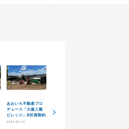
あおいろ不動産プロ
住宅知識普及協会
ＳＤＧｓ達成に
デュース「大森八龍
「住知会」発足のお
約
た取り組み
ビレッジ」B区画契約
知らせ
2021.09.03
2023.04.12
2021.10.21