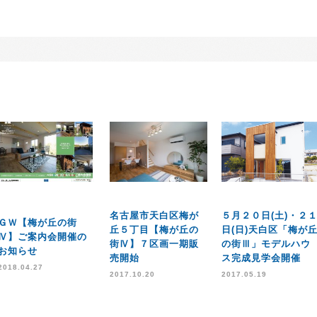
名古屋市天白区梅が
５月２０日(土)・２
ＧＷ【梅が丘の街
丘５丁目【梅が丘の
日(日)天白区「梅が
Ⅳ】ご案内会開催の
街Ⅳ】７区画一期販
の街Ⅲ」モデルハウ
お知らせ
売開始
ス完成見学会開催
2018.04.27
2017.10.20
2017.05.19