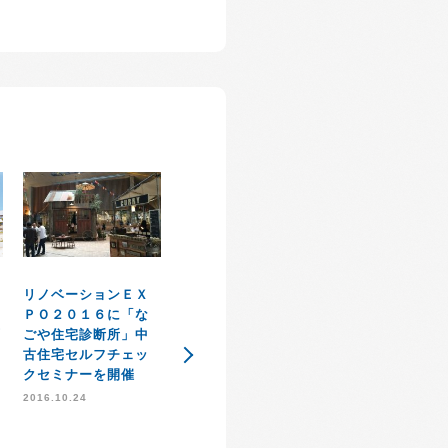
弊社運営【なご
リノベーションＥＸ
１
宅診断所】加藤
ＰＯ２０１６に「な
感謝祭イベント大盛
丘
が公益社団法人
ごや住宅診断所」中
況で無事に開催終了
県宅地建物取引
古住宅セルフチェッ
のお知らせ
会てセミナーを
クセミナーを開催
2014.11.21
ます。
2016.10.24
2013.12.02