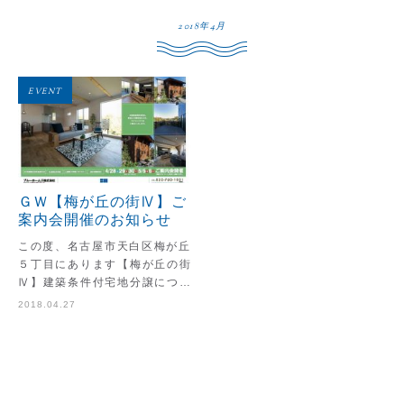
2018年4月
EVENT
ＧＷ【梅が丘の街Ⅳ】ご
案内会開催のお知らせ
この度、名古屋市天白区梅が丘
５丁目にあります【梅が丘の街
Ⅳ】建築条件付宅地分譲につき
まして、弊社ショールームにて
2018.04.27
ご案内会を開催致