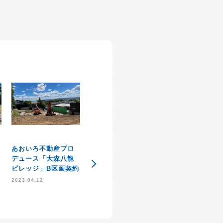
あおいろ不動産プロ
住宅知識普及協会
ＳＤＧｓ達成に
デュース「大森八龍
「住知会」発足のお
約
た取り組み
ビレッジ」B区画契約
知らせ
2021.09.03
2023.04.12
2021.10.21