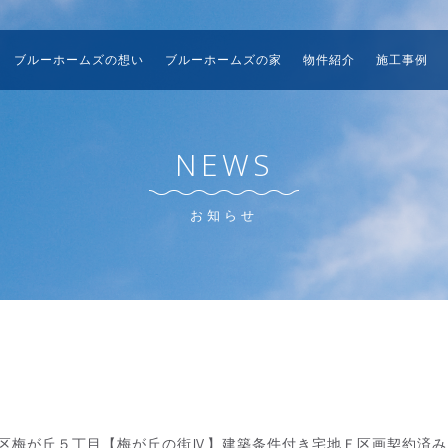
ブルーホームズの想い
ブルーホームズの家
物件紹介
施工事例
NEWS
お知らせ
区梅が丘５丁目【梅が丘の街Ⅳ】建築条件付き宅地Ｆ区画契約済み