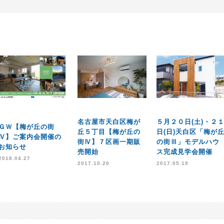
名古屋市天白区梅が
５月２０日(土)・２
ＧＷ【梅が丘の街
丘５丁目【梅が丘の
日(日)天白区「梅が
Ⅳ】ご案内会開催の
街Ⅳ】７区画一期販
の街Ⅲ」モデルハウ
お知らせ
売開始
ス完成見学会開催
2018.04.27
2017.10.20
2017.05.19