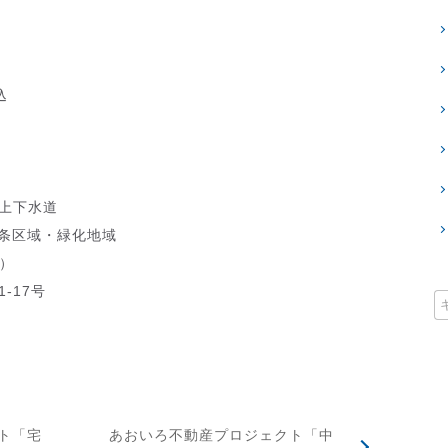
込
営上下水道
2条区域・緑化地域
坪）
-17号
ト「宅
あおいろ不動産プロジェクト「中