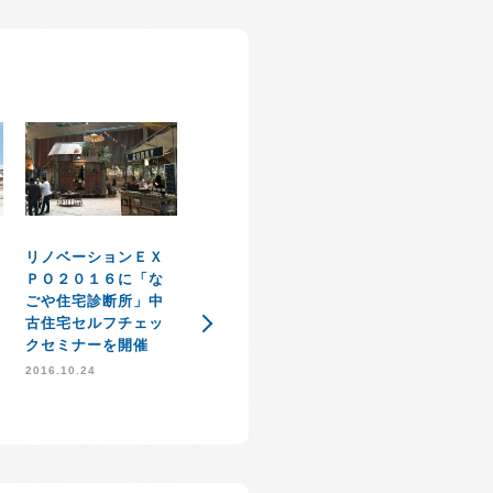
弊社運営【なご
リノベーションＥＸ
１
宅診断所】加藤
ＰＯ２０１６に「な
感謝祭イベント大盛
丘
が公益社団法人
ごや住宅診断所」中
況で無事に開催終了
県宅地建物取引
古住宅セルフチェッ
のお知らせ
会てセミナーを
クセミナーを開催
2014.11.21
ます。
2016.10.24
2013.12.02