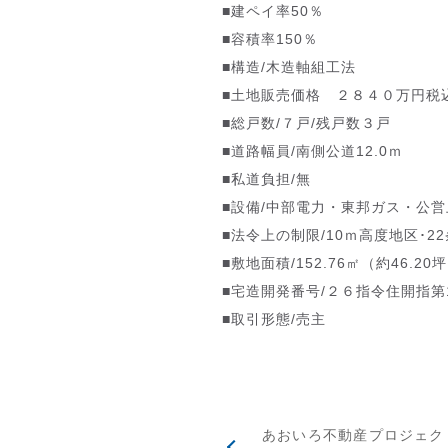
■建ペイ率50％
■容積率150％
■構造/木造軸組工法
■土地販売価格 ２８４０万円税
■総戸数/７戸/残戸数３戸
■道路幅員/南側公道12.0ｍ
■私道負担/無
■設備/中部電力・東邦ガス・公
■法令上の制限/10ｍ高度地区･2
■敷地面積/152.76㎡（約46.20
■宅造開発番号/２６指令住開指第1
■取引形態/売主
あおいろ不動産プロジェク