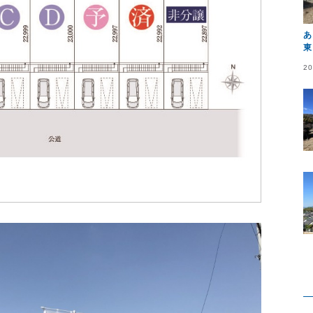
あ
東
20