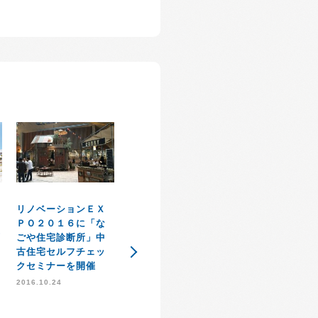
弊社運営【なご
リノベーションＥＸ
１
宅診断所】加藤
ＰＯ２０１６に「な
感謝祭イベント大盛
丘
が公益社団法人
ごや住宅診断所」中
況で無事に開催終了
県宅地建物取引
古住宅セルフチェッ
のお知らせ
会てセミナーを
クセミナーを開催
2014.11.21
ます。
2016.10.24
2013.12.02