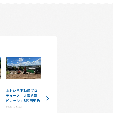
あおいろ不動産プロ
住宅知識普及協会
ＳＤＧｓ達成に
デュース「大森八龍
「住知会」発足のお
約
た取り組み
ビレッジ」B区画契約
知らせ
2021.09.03
2023.04.12
2021.10.21