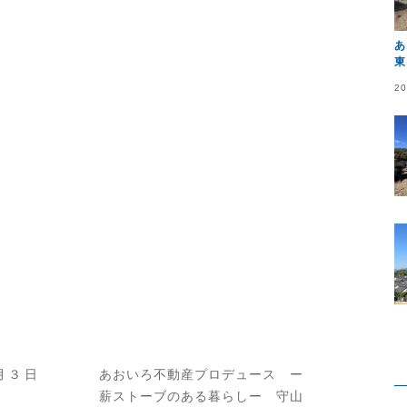
あ
東
20
月３日
あおいろ不動産プロデュース ー
薪ストーブのある暮らしー 守山