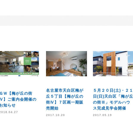
名古屋市天白区梅が
５月２０日(土)・２
ＧＷ【梅が丘の街
丘５丁目【梅が丘の
日(日)天白区「梅が
Ⅳ】ご案内会開催の
街Ⅳ】７区画一期販
の街Ⅲ」モデルハウ
お知らせ
売開始
ス完成見学会開催
2018.04.27
2017.10.20
2017.05.19