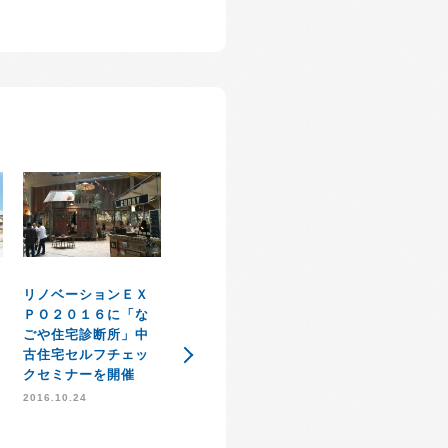
弊社運営【なご
リノベーションＥＸ
１
宅診断所】加藤
ＰＯ２０１６に「な
感謝祭イベント大盛
丘
が公益社団法人
ごや住宅診断所」中
況で無事に開催終了
県宅地建物取引
古住宅セルフチェッ
のお知らせ
会てセミナーを
クセミナーを開催
2014.11.21
ます。
2016.10.24
2013.12.02