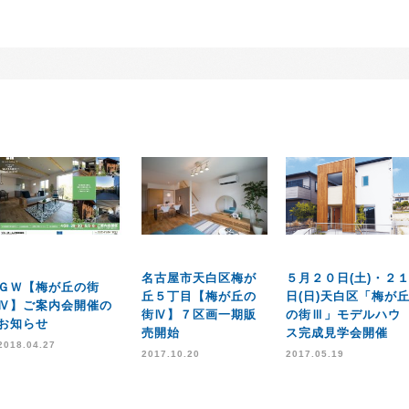
名古屋市天白区梅が
５月２０日(土)・２
ＧＷ【梅が丘の街
丘５丁目【梅が丘の
日(日)天白区「梅が
Ⅳ】ご案内会開催の
街Ⅳ】７区画一期販
の街Ⅲ」モデルハウ
お知らせ
売開始
ス完成見学会開催
2018.04.27
2017.10.20
2017.05.19