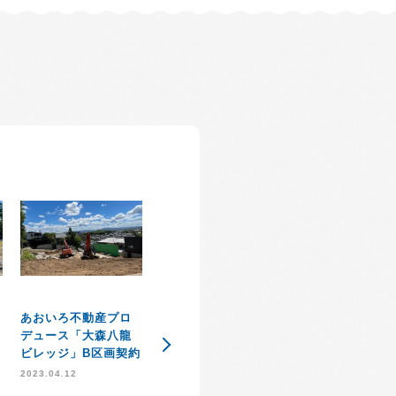
あおいろ不動産プロ
住宅知識普及協会
ＳＤＧｓ達成に
デュース「大森八龍
「住知会」発足のお
約
た取り組み
ビレッジ」B区画契約
知らせ
2021.09.03
2023.04.12
2021.10.21